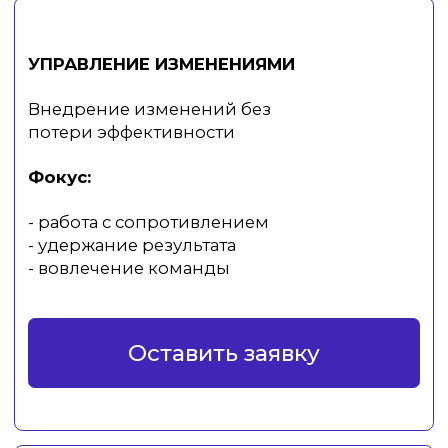
Разбор реальных ситуаций, кейсы,
отработка навыков
Перенос в работу
Инструменты внедряются сразу
в рабочие процессы
Оставить заявку
РЕЗУЛЬТАТЫ
Что меняется после программ
Для
бизнеса:
- повышается управляемость
- ускоряется принятие решений
- снижается количество ошибок