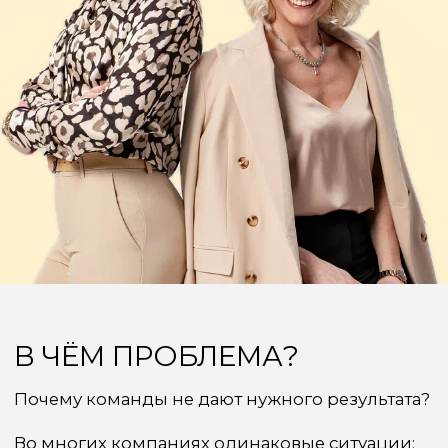
Почему команды не дают нужного результата?
Во многих компаниях одинаковые ситуации:
сотрудники ждут указаний вместо
самостоятельных решений
задачи приходится объяснять несколько
раз
руководители перегружены
операционной работой
ответственность «размыта»
изменения внедряются медленно
Проблема не в людях. Проблема
в системе управления.