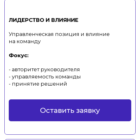
Для руководителей:
- меньше операционной нагрузки
- больше контроля над результатом
- системное управление командой
Для сотрудников:
- ясные задачи
- понятная зона ответственности
- рост вовлечённости
собственники бизнеса
топ-менеджеры
руководители
ДЛЯ КОГО
подразделений
HR-специалисты
команда