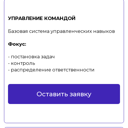
Управленческая позиция и влияние
на команду
Фокус:
- авторитет руководителя
- управляемость команды
- принятие решений
Оставить заявку
МОТИВАЦИЯ СОТРУДНИКОВ
Система вовлечённости и продуктивности
Фокус:
- реальные мотиваторы
- вовлечённость
- снижение текучести