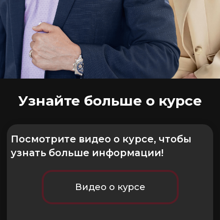
Если вы...
Руководитель
«Единственный центр управления». Вы выгораете, а
процессы рушатся без вас?
Научитесь делегировать через мотивацию, а не
контроль. Соберите команду, которая
работает автономно, а вы — в отпуске без
паники.
HR-специалист
Тратите часы на собеседования, но адаптация
проваливается, кандидаты уходят или не подходят