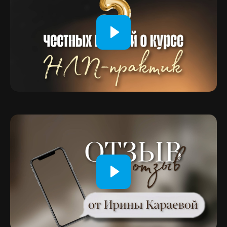
5 групповых сессий с тренером НЛП
для углубления практических навыков
БОНУСЫ:
Скидка 25% на курс «НЛП–мастер» для
дальнейшего профессионального роста
Доступ к МК «Возможности Эннеаграммы» +
Урок по коучингу сразу после оплаты для
расширения ваших горизонтов
Ближе к событию цена будет повышаться!
Цена:
₽
120 000
₽
90 000
*самая выгодная цена
до 31 августа 2026 года
Записаться на курс
Оформить беспроцентную рассрочку
Оплата частями**
**Выбирая «Оплата частями» Вы можете распределить