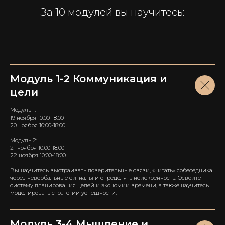
За 10 модулей вы научитесь:
Модуль 1-2 Коммуникация и
цели
Модуль 1:
19 ноября 10:00-18:00
20 ноября 10:00-18:00
Модуль 2:
21 ноября 10:00-18:00
22 ноября 10:00-18:00
Вы научитесь выстраивать доверительные связи, «читать» собеседника
через невербальные сигналы и определять неискренность. Освоите
систему планирования целей и экономии времени, а также научитесь
моделировать стратегии успешности.
ООО
«
Металидер
»
Модуль 3-4 Мышление и