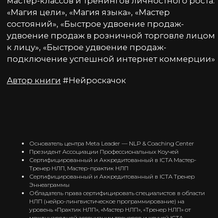
Курс соответствует международным
стандартам, включает 167 часов обучения и 7
супервизий. Вы получаете и знания, и
официальные документы: сертификат
международного образца и удостоверение о
повышении квалификации.
3. Экспертная поддержка
В мини-группах и закрытом Telegram-
сообществе вы можете быть собой: пробовать,
ошибаться, делиться и расти без страха
осуждения. Наставничество и супервизия
помогают не выгорать и уверенно применять
навыки.
Основатель центра Meta Leader — NLP & Coaching Center
Президент Ассоциации Профессиональных Коучей
Сертифицированный и Аккредитованный в ICTA Мастер-
Тренер НЛП, Мастер-практик НЛП
Сертифицированный и Аккредитованный в ICTA Тренер
Сертификат «НЛП-практик»
Эннеаграммы
Международного образца
Обладатель права сертифицировать специалистов в области
НЛП (нейро-лингвистическое программирование) на
уровень «Практик НЛП», «Мастер НЛП», «Тренер НЛП» от
По завершении курса вы получите
сертификат «НЛП-
международной ассоциации тренеров и коучей ICTA