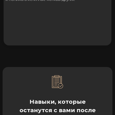
ICTA/APC/ICU Trainer of Coaching,
Certified Professional Master Coach
Тренер курсов по коучингу
Сертифицированный
профессиональный мастер коуч