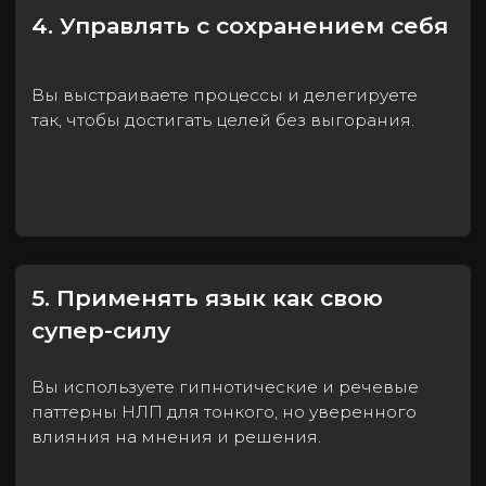
Telegram
Сертификация и доступ к материалам:
По итогам курса вы получаете
государственное удостоверение о
повышении квалификации
Вы сможете использовать видеоматериалы
курса в течение
всего периода обучения
для углубленного изучения и практики
БОНУС: Доступ к МК «Возможности
Эннеаграммы» сразу после оплаты
Ближе к событию цена будет повышаться!
Цена:
₽
98 000
₽
75 000
*самая выгодная цена
до 31 августа 2026 года
Записаться на курс
Оформить беспроцентную рассрочку