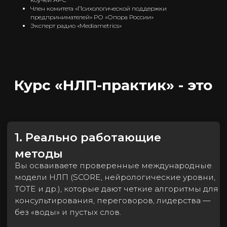
Член комитета «Психологической поддержки
предпринимателей» РО «Опора России»
Эксперт радио «Mediametrics»
4. Управлять с сохранением себя
Вы выстраиваете процессы и делегируете
так, чтобы достигать целей без выгорания.
5. Применять язык как свою
супер-силу
Вы используете гипнотические и речевые
паттерны НЛП для тонкого, но уверенного
влияния на мнения и решения.