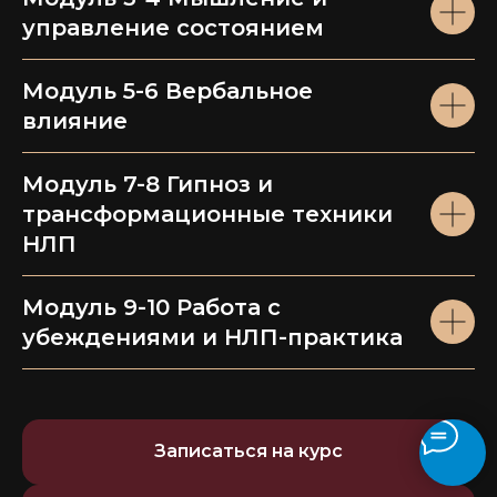
Наверх
управление состоянием
Для кого
Модуль 5-6 Вербальное
Сертификат
влияние
Почему мы
Модуль 7-8 Гипноз и
Польза
трансформационные техники
Отзывы
НЛП
Результат
Программа
Модуль 9-10 Работа с
убеждениями и НЛП-практика
Об авторе
Тарифы
ИНН: 6165235894
Записаться на курс
ОГРН: 1236100009353