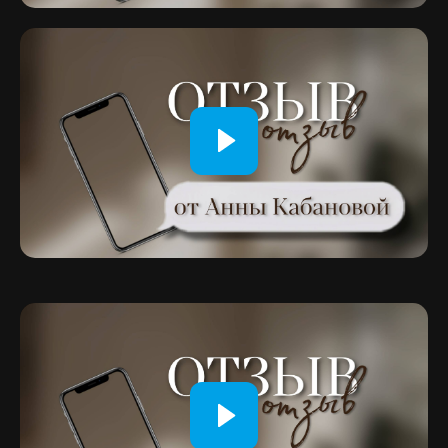
оплату на 6 месяцев, сохранив за собой специальные
условия
Тариф
«ПОМОДУЛЬНАЯ ОПЛАТА»
Из чего состоит тариф
Обучение на отдельном модуле курса (Вы
можете выбрать любой модуль или несколько
модулей из всего курса для обучения)
Эксклюзивные раздаточные материалы,
которые позволят лучше ориентироваться в
мире НЛП
Сертификация и доступ к материалам:
По итогам курса вы получаете
государственное удостоверение о