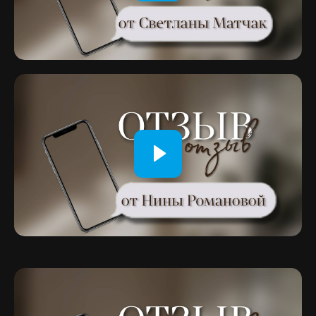
повышении квалификации
БОНУС: Доступ к МК «Возможности
Эннеаграммы» сразу после оплаты
Оплата за каждый модуль:
₽
10 500
Записаться на курс