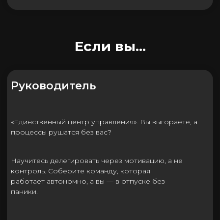
для должности?
Научитесь за минуты распознавать истинные мотивы,
выявлять скрытые риски и собирать команды,
которые не только работают, но и растут вместе.
Психолог, коуч
Клиенты застревают на одном месте, сессии
выматывают, а результаты требуют месяцев?
Освоите неоднократно проверенные на практике
методики, чтобы выводить клиентов из тупика
быстро, с сохранением вашей энергии и ростом
доверия.