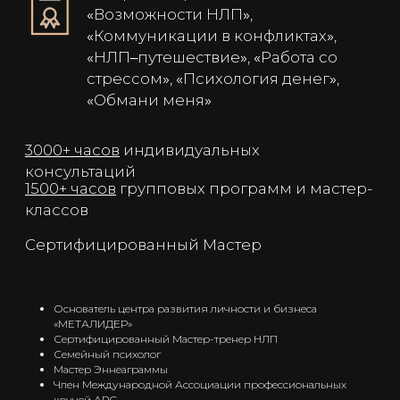
без давления
Вы заключаете сделки и достигаете согласия,
заранее просчитывая ходы и мягко
направляя решения.
2. Утверждать лидерство через
уважение и вдохновение
Вы мотивируете команду не контролем, а
вовлечением, повышая продуктивность и
лояльность.
Основатель центра развития личности и бизнеса
3. Строить убеждение на
«МЕТАЛИДЕР»
доверии
Сертифицированный Мастер-тренер НЛП
Вы чувствуете мотивы других и говорите на
Семейный психолог
их языке.
Мастер Эннеаграммы
Член Международной Ассоциации профессиональных
коучей АРС