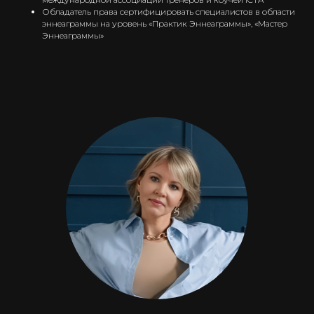
практик»
международного образца
от Ассоциации
Обладатель права сертифицировать специалистов в области
Профессиональных коучей АРС. Этот сертификат
эннеаграммы на уровень «Практик Эннеаграммы», «Мастер
позволяет продолжить ваше обучение и углубить знания
Эннеаграммы»
НЛП на уровнях
«НЛП-Мастер» и «НЛП-Тренер»
в
любой точке мира.
Вы также получаете
государственное удостоверение
о повышении квалификации,
которое фиксирует
объём полученных вами знаний, подтверждает ваш
профессионализм и компетентность, и позволяет
преподавать как коуч и НЛП-практик.
Присоединяйтесь к нам, чтобы стать частью