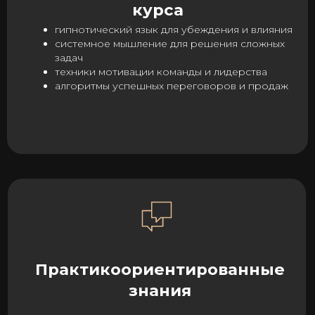
10000+ часов
индивидуальных
психологических и бизнес
консультаций
2000+ часов
тренинговых программ и мастер-
классов
Автор
успешных бизнес тренингов, множества
мастер-классов и тренингов личностного роста:
«Магия цели», «Магия языка», «Мастер
состояний», «Быстрое удвоение продаж-
удвоение продаж в розничной торговле лицом
к лицу», «Быстрое удвоение продаж-
подключение успешной интернет коммерции»
Автор книги
#Нейроскачок