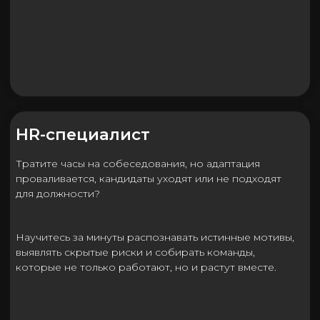
Юрист
Споры затягиваются, оппоненты манипулируют, а
ваша экспертиза остаётся незамеченной? Освойте
управление ходом встречи, сохраняйте
хладнокровие и влияйте на решение — даже когда
«по закону» не всё очевидно.
А также всем, кто хочет выйти из ловушки
собственного стресса, управлять коммуникациями
и понимать истинные мотивы других.